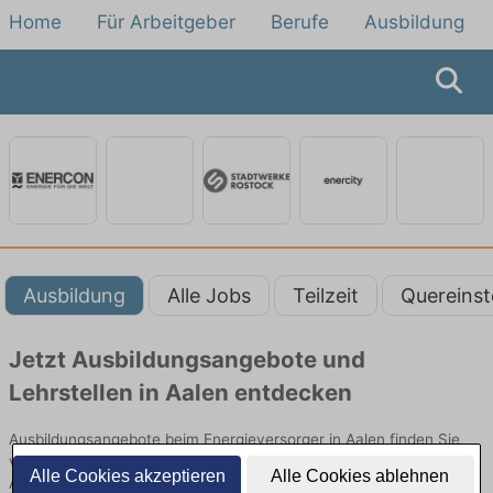
Home
Für Arbeitgeber
Berufe
Ausbildung
Ausbildung
Alle Jobs
Teilzeit
Quereinst
Jetzt Ausbildungsangebote und
Lehrstellen in Aalen entdecken
Ausbildungsangebote beim Energieversorger in Aalen finden Sie
von namhaften Firmen. Entdecken Sie freie Optionen von Top-
Alle Cookies akzeptieren
Alle Cookies ablehnen
Arbeitgebern und bewerben Sie sich noch heute.