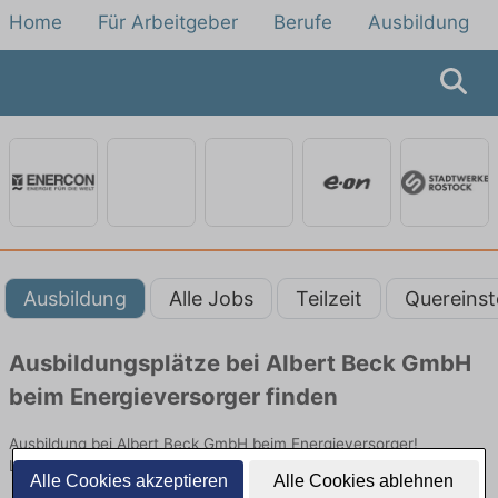
Home
Für Arbeitgeber
Berufe
Ausbildung
Ausbildung
Alle Jobs
Teilzeit
Quereinst
Ausbildungsplätze bei Albert Beck GmbH
beim Energieversorger finden
Ausbildung bei Albert Beck GmbH beim Energieversorger!
Lehrstellen in Technik. Jetzt bewerben!
Alle Cookies akzeptieren
Alle Cookies ablehnen