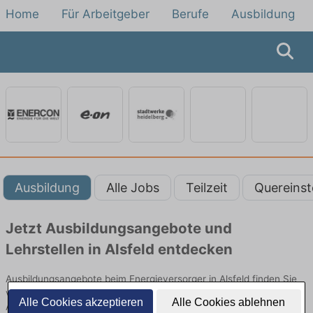
Home
Für Arbeitgeber
Berufe
Ausbildung
Ausbildung
Alle Jobs
Teilzeit
Quereinst
Jetzt Ausbildungsangebote und
Lehrstellen in Alsfeld entdecken
Ausbildungsangebote beim Energieversorger in Alsfeld finden Sie
von namhaften Firmen. Entdecken Sie freie Optionen von Top-
Alle Cookies akzeptieren
Alle Cookies ablehnen
Arbeitgebern und bewerben Sie sich noch heute.