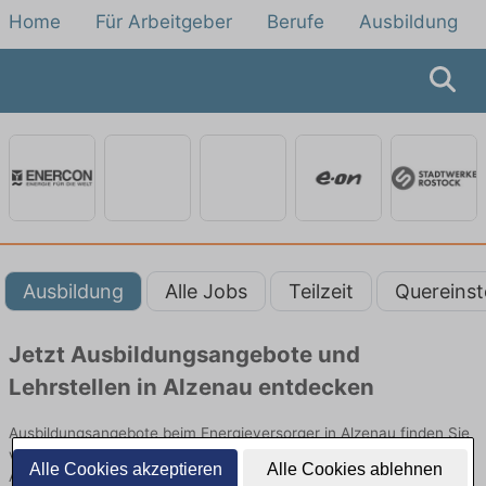
Home
Für Arbeitgeber
Berufe
Ausbildung
Ausbildung
Alle Jobs
Teilzeit
Quereinst
Jetzt Ausbildungsangebote und
Lehrstellen in Alzenau entdecken
Ausbildungsangebote beim Energieversorger in Alzenau finden Sie
von namhaften Firmen. Entdecken Sie freie Optionen von Top-
Alle Cookies akzeptieren
Alle Cookies ablehnen
Arbeitgebern und bewerben Sie sich noch heute.