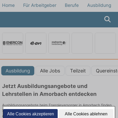
Home
Für Arbeitgeber
Berufe
Ausbildung
Ausbildung
Alle Jobs
Teilzeit
Quereinst
Jetzt Ausbildungsangebote und
Lehrstellen in Amorbach entdecken
Ausbildungsangebote beim Energieversorger in Amorbach finden
Sie von namhaften Firmen. Entdecken Sie freie Optionen von Top-
Alle Cookies akzeptieren
Alle Cookies ablehnen
Arbeitgebern und bewerben Sie sich noch heute.