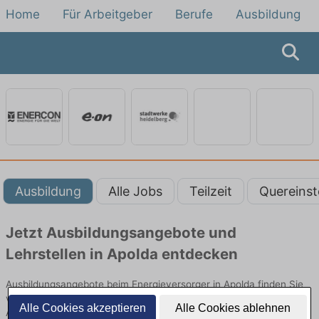
Home
Für Arbeitgeber
Berufe
Ausbildung
Ausbildung
Alle Jobs
Teilzeit
Quereinst
Jetzt Ausbildungsangebote und
Lehrstellen in Apolda entdecken
Ausbildungsangebote beim Energieversorger in Apolda finden Sie
von namhaften Firmen. Entdecken Sie freie Optionen von Top-
Alle Cookies akzeptieren
Alle Cookies ablehnen
Arbeitgebern und bewerben Sie sich noch heute.