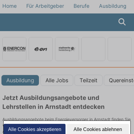
Home
Für Arbeitgeber
Berufe
Ausbildung
Ausbildung
Alle Jobs
Teilzeit
Quereinst
Jetzt Ausbildungsangebote und
Lehrstellen in Arnstadt entdecken
Ausbildungsangebote beim Energieversorger in Arnstadt finden Sie
von namhaften Firmen. Entdecken Sie freie Optionen von Top-
Alle Cookies akzeptieren
Alle Cookies ablehnen
Arbeitgebern und bewerben Sie sich noch heute.