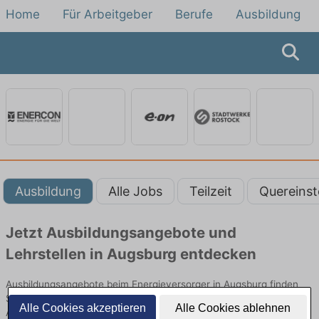
Home
Für Arbeitgeber
Berufe
Ausbildung
Ausbildung
Alle Jobs
Teilzeit
Quereinst
Jetzt Ausbildungsangebote und
Lehrstellen in Augsburg entdecken
Ausbildungsangebote beim Energieversorger in Augsburg finden
Sie von namhaften Firmen. Entdecken Sie freie Optionen von Top-
Alle Cookies akzeptieren
Alle Cookies ablehnen
Arbeitgebern und bewerben Sie sich noch heute.