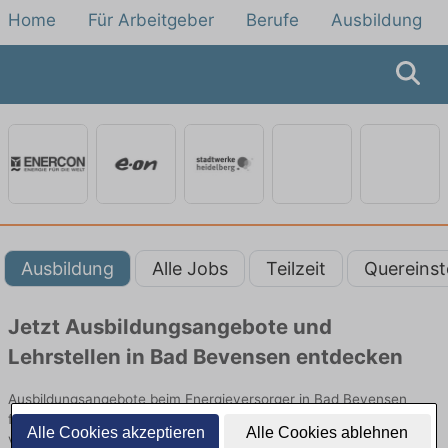
Home
Für Arbeitgeber
Berufe
Ausbildung
Ausbildung
Alle Jobs
Teilzeit
Quereinst
Jetzt Ausbildungsangebote und
Lehrstellen in Bad Bevensen entdecken
Ausbildungsangebote beim Energieversorger in Bad Bevensen
finden Sie von namhaften Firmen. Entdecken Sie freie Optionen
Alle Cookies akzeptieren
Alle Cookies ablehnen
von Top-Arbeitgebern und bewerben Sie sich noch heute.