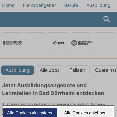
Home
Für Arbeitgeber
Berufe
Ausbildung
Ausbildung
Alle Jobs
Teilzeit
Quereinst
Jetzt Ausbildungsangebote und
Lehrstellen in Bad Dürrheim entdecken
Ausbildungsangebote beim Energieversorger in Bad Dürrheim
finden Sie von namhaften Firmen. Entdecken Sie freie Optionen
Alle Cookies akzeptieren
Alle Cookies ablehnen
von Top-Arbeitgebern und bewerben Sie sich noch heute.