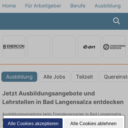
Home
Für Arbeitgeber
Berufe
Ausbildung
Ausbildung
Alle Jobs
Teilzeit
Quereinst
Jetzt Ausbildungsangebote und
Lehrstellen in Bad Langensalza entdecken
Ausbildungsangebote beim Energieversorger in Bad Langensalza
finden Sie von namhaften Firmen. Entdecken Sie freie Optionen
Alle Cookies akzeptieren
Alle Cookies ablehnen
von Top-Arbeitgebern und bewerben Sie sich noch heute.