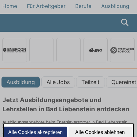
Home
Für Arbeitgeber
Berufe
Ausbildung
Ausbildung
Alle Jobs
Teilzeit
Quereinst
Jetzt Ausbildungsangebote und
Lehrstellen in Bad Liebenstein entdecken
Ausbildungsangebote beim Energieversorger in Bad Liebenstein
finden Sie von namhaften Firmen. Entdecken Sie freie Optionen
Alle Cookies akzeptieren
Alle Cookies ablehnen
von Top-Arbeitgebern und bewerben Sie sich noch heute.