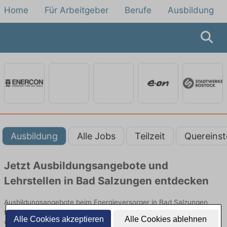
Home
Für Arbeitgeber
Berufe
Ausbildung
Ausbildung
Alle Jobs
Teilzeit
Quereinst
Jetzt Ausbildungsangebote und
Lehrstellen in Bad Salzungen entdecken
Ausbildungsangebote beim Energieversorger in Bad Salzungen
finden Sie von namhaften Firmen. Entdecken Sie freie Optionen
Alle Cookies akzeptieren
Alle Cookies ablehnen
von Top-Arbeitgebern und bewerben Sie sich noch heute.