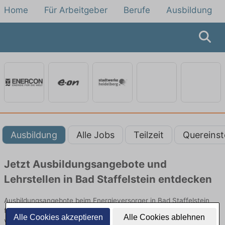
Home
Für Arbeitgeber
Berufe
Ausbildung
Ausbildung
Alle Jobs
Teilzeit
Quereinst
Jetzt Ausbildungsangebote und
Lehrstellen in Bad Staffelstein entdecken
Ausbildungsangebote beim Energieversorger in Bad Staffelstein
finden Sie von namhaften Firmen. Entdecken Sie freie Optionen
Alle Cookies akzeptieren
Alle Cookies ablehnen
von Top-Arbeitgebern und bewerben Sie sich noch heute.