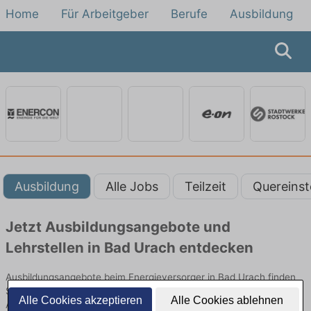
Home
Für Arbeitgeber
Berufe
Ausbildung
Ausbildung
Alle Jobs
Teilzeit
Quereinst
Jetzt Ausbildungsangebote und
Lehrstellen in Bad Urach entdecken
Ausbildungsangebote beim Energieversorger in Bad Urach finden
Sie von namhaften Firmen. Entdecken Sie freie Optionen von Top-
Alle Cookies akzeptieren
Alle Cookies ablehnen
Arbeitgebern und bewerben Sie sich noch heute.