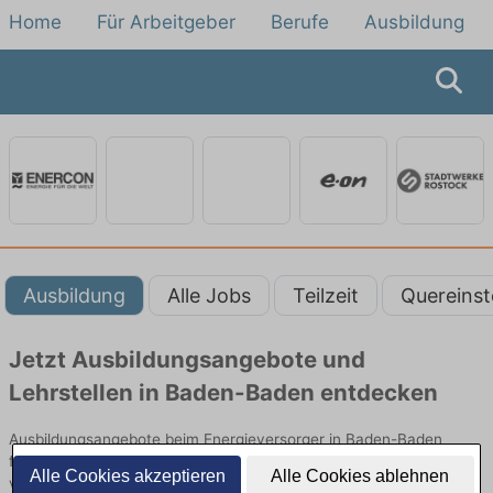
Home
Für Arbeitgeber
Berufe
Ausbildung
Ausbildung
Alle Jobs
Teilzeit
Quereinst
Jetzt Ausbildungsangebote und
Lehrstellen in Baden-Baden entdecken
Ausbildungsangebote beim Energieversorger in Baden-Baden
finden Sie von namhaften Firmen. Entdecken Sie freie Optionen
Alle Cookies akzeptieren
Alle Cookies ablehnen
von Top-Arbeitgebern und bewerben Sie sich noch heute.