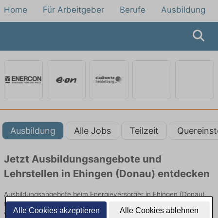
Home
Für Arbeitgeber
Berufe
Ausbildung
Ausbildung
Alle Jobs
Teilzeit
Quereinst
Jetzt Ausbildungsangebote und
Lehrstellen in Ehingen (Donau) entdecken
Ausbildungsangebote beim Energieversorger in Ehingen (Donau)
finden Sie von namhaften Firmen. Entdecken Sie freie Optionen
Alle Cookies akzeptieren
Alle Cookies ablehnen
von Top-Arbeitgebern und bewerben Sie sich noch heute.