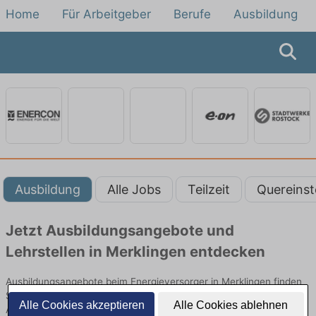
Home
Für Arbeitgeber
Berufe
Ausbildung
Ausbildung
Alle Jobs
Teilzeit
Quereinst
Jetzt Ausbildungsangebote und
Lehrstellen in Merklingen entdecken
Ausbildungsangebote beim Energieversorger in Merklingen finden
Sie von namhaften Firmen. Entdecken Sie freie Optionen von Top-
Alle Cookies akzeptieren
Alle Cookies ablehnen
Arbeitgebern und bewerben Sie sich noch heute.