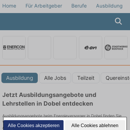
Home
Für Arbeitgeber
Berufe
Ausbildung
Ausbildung
Alle Jobs
Teilzeit
Quereinst
Jetzt Ausbildungsangebote und
Lehrstellen in Dobel entdecken
Ausbildungsangebote beim Energieversorger in Dobel finden Sie
von namhaften Firmen. Entdecken Sie freie Optionen von Top-
Alle Cookies akzeptieren
Alle Cookies ablehnen
Arbeitgebern und bewerben Sie sich noch heute.