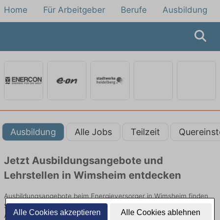
Home
Für Arbeitgeber
Berufe
Ausbildung
Ausbildung
Alle Jobs
Teilzeit
Quereinst
Jetzt Ausbildungsangebote und
Lehrstellen in Wimsheim entdecken
Ausbildungsangebote beim Energieversorger in Wimsheim finden
Sie von namhaften Firmen. Entdecken Sie freie Optionen von Top-
Alle Cookies akzeptieren
Alle Cookies ablehnen
Arbeitgebern und bewerben Sie sich noch heute.