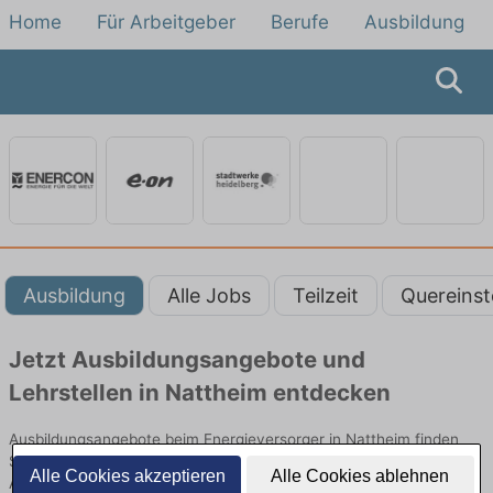
Home
Für Arbeitgeber
Berufe
Ausbildung
Ausbildung
Alle Jobs
Teilzeit
Quereinst
Jetzt Ausbildungsangebote und
Lehrstellen in Nattheim entdecken
Ausbildungsangebote beim Energieversorger in Nattheim finden
Sie von namhaften Firmen. Entdecken Sie freie Optionen von Top-
Alle Cookies akzeptieren
Alle Cookies ablehnen
Arbeitgebern und bewerben Sie sich noch heute.