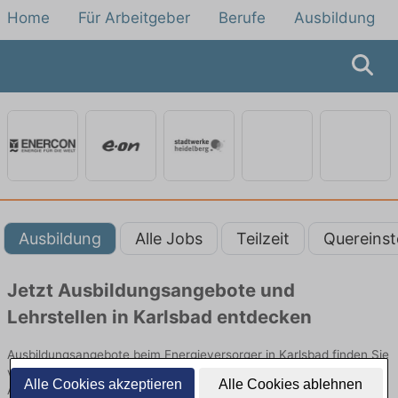
Home
Für Arbeitgeber
Berufe
Ausbildung
Ausbildung
Alle Jobs
Teilzeit
Quereinst
Jetzt Ausbildungsangebote und
Lehrstellen in Karlsbad entdecken
Ausbildungsangebote beim Energieversorger in Karlsbad finden Sie
von namhaften Firmen. Entdecken Sie freie Optionen von Top-
Alle Cookies akzeptieren
Alle Cookies ablehnen
Arbeitgebern und bewerben Sie sich noch heute.