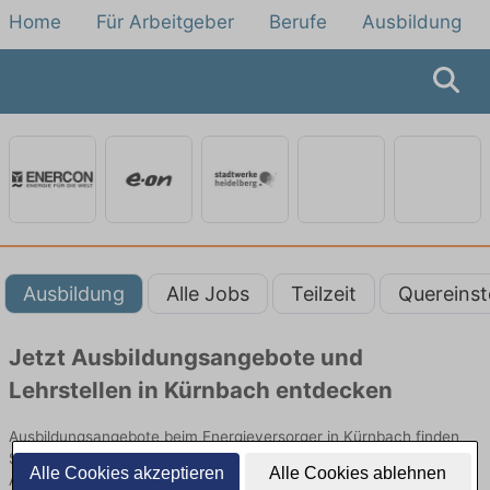
Home
Für Arbeitgeber
Berufe
Ausbildung
Ausbildung
Alle Jobs
Teilzeit
Quereinst
Jetzt Ausbildungsangebote und
Lehrstellen in Kürnbach entdecken
Ausbildungsangebote beim Energieversorger in Kürnbach finden
Sie von namhaften Firmen. Entdecken Sie freie Optionen von Top-
Alle Cookies akzeptieren
Alle Cookies ablehnen
Arbeitgebern und bewerben Sie sich noch heute.