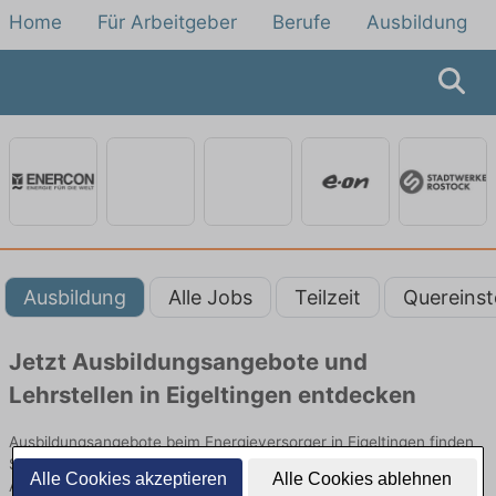
Home
Für Arbeitgeber
Berufe
Ausbildung
Ausbildung
Alle Jobs
Teilzeit
Quereinst
Jetzt Ausbildungsangebote und
Lehrstellen in Eigeltingen entdecken
Ausbildungsangebote beim Energieversorger in Eigeltingen finden
Sie von namhaften Firmen. Entdecken Sie freie Optionen von Top-
Alle Cookies akzeptieren
Alle Cookies ablehnen
Arbeitgebern und bewerben Sie sich noch heute.