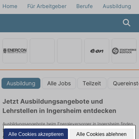
Home
Für Arbeitgeber
Berufe
Ausbildung
Ausbildung
Alle Jobs
Teilzeit
Quereinst
Jetzt Ausbildungsangebote und
Lehrstellen in Ingersheim entdecken
Ausbildungsangebote beim Energieversorger in Ingersheim finden
Sie von namhaften Firmen. Entdecken Sie freie Optionen von Top-
Alle Cookies akzeptieren
Alle Cookies ablehnen
Arbeitgebern und bewerben Sie sich noch heute.