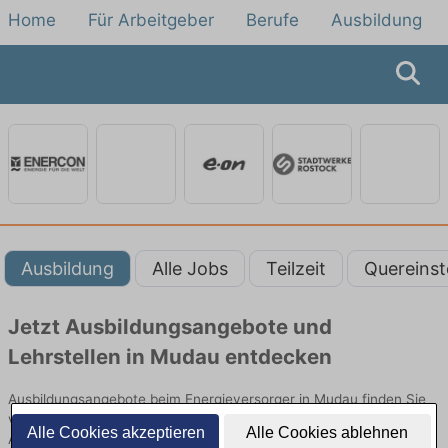
Home
Für Arbeitgeber
Berufe
Ausbildung
Ausbildung
Alle Jobs
Teilzeit
Quereinst
Jetzt Ausbildungsangebote und
Lehrstellen in Mudau entdecken
Ausbildungsangebote beim Energieversorger in Mudau finden Sie
von namhaften Firmen. Entdecken Sie freie Optionen von Top-
Alle Cookies akzeptieren
Alle Cookies ablehnen
Arbeitgebern und bewerben Sie sich noch heute.