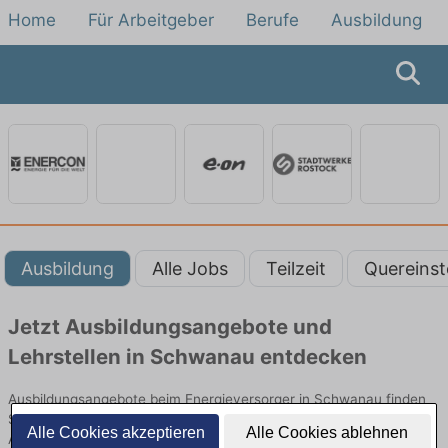
Home
Für Arbeitgeber
Berufe
Ausbildung
Ausbildung
Alle Jobs
Teilzeit
Quereinst
Jetzt Ausbildungsangebote und
Lehrstellen in Schwanau entdecken
Ausbildungsangebote beim Energieversorger in Schwanau finden
Sie von namhaften Firmen. Entdecken Sie freie Optionen von Top-
Alle Cookies akzeptieren
Alle Cookies ablehnen
Arbeitgebern und bewerben Sie sich noch heute.