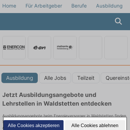
Home
Für Arbeitgeber
Berufe
Ausbildung
Ausbildung
Alle Jobs
Teilzeit
Quereinst
Jetzt Ausbildungsangebote und
Lehrstellen in Waldstetten entdecken
Ausbildungsangebote beim Energieversorger in Waldstetten finden
Sie von namhaften Firmen. Entdecken Sie freie Optionen von Top-
Alle Cookies akzeptieren
Alle Cookies ablehnen
Arbeitgebern und bewerben Sie sich noch heute.