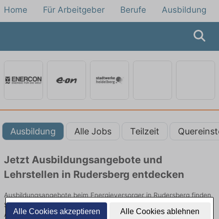
Home
Für Arbeitgeber
Berufe
Ausbildung
Ausbildung
Alle Jobs
Teilzeit
Quereinst
Jetzt Ausbildungsangebote und
Lehrstellen in Rudersberg entdecken
Ausbildungsangebote beim Energieversorger in Rudersberg finden
Sie von namhaften Firmen. Entdecken Sie freie Optionen von Top-
Alle Cookies akzeptieren
Alle Cookies ablehnen
Arbeitgebern und bewerben Sie sich noch heute.