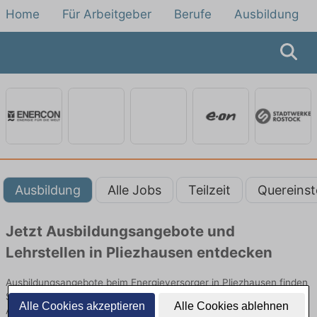
Home
Für Arbeitgeber
Berufe
Ausbildung
Ausbildung
Alle Jobs
Teilzeit
Quereinst
Jetzt Ausbildungsangebote und
Lehrstellen in Pliezhausen entdecken
Ausbildungsangebote beim Energieversorger in Pliezhausen finden
Sie von namhaften Firmen. Entdecken Sie freie Optionen von Top-
Alle Cookies akzeptieren
Alle Cookies ablehnen
Arbeitgebern und bewerben Sie sich noch heute.