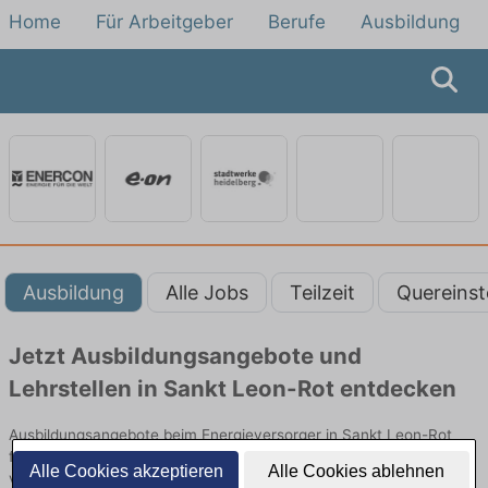
Home
Für Arbeitgeber
Berufe
Ausbildung
Ausbildung
Alle Jobs
Teilzeit
Quereinst
Jetzt Ausbildungsangebote und
Lehrstellen in Sankt Leon-Rot entdecken
Ausbildungsangebote beim Energieversorger in Sankt Leon-Rot
finden Sie von namhaften Firmen. Entdecken Sie freie Optionen
Alle Cookies akzeptieren
Alle Cookies ablehnen
von Top-Arbeitgebern und bewerben Sie sich noch heute.