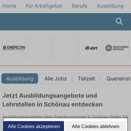
Home
Für Arbeitgeber
Berufe
Ausbildung
Ausbildung
Alle Jobs
Teilzeit
Quereinst
Jetzt Ausbildungsangebote und
Lehrstellen in Schönau entdecken
Ausbildungsangebote beim Energieversorger in Schönau finden Sie
von namhaften Firmen. Entdecken Sie freie Optionen von Top-
Alle Cookies akzeptieren
Alle Cookies ablehnen
Arbeitgebern und bewerben Sie sich noch heute.