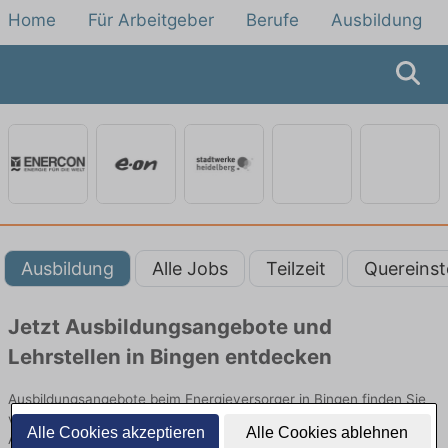
Home
Für Arbeitgeber
Berufe
Ausbildung
Ausbildung
Alle Jobs
Teilzeit
Quereinst
Jetzt Ausbildungsangebote und
Lehrstellen in Bingen entdecken
Ausbildungsangebote beim Energieversorger in Bingen finden Sie
von namhaften Firmen. Entdecken Sie freie Optionen von Top-
Alle Cookies akzeptieren
Alle Cookies ablehnen
Arbeitgebern und bewerben Sie sich noch heute.