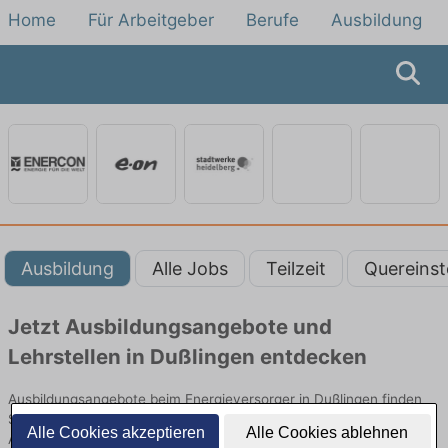
Home
Für Arbeitgeber
Berufe
Ausbildung
Ausbildung
Alle Jobs
Teilzeit
Quereinst
Jetzt Ausbildungsangebote und
Lehrstellen in Dußlingen entdecken
Ausbildungsangebote beim Energieversorger in Dußlingen finden
Sie von namhaften Firmen. Entdecken Sie freie Optionen von Top-
Alle Cookies akzeptieren
Alle Cookies ablehnen
Arbeitgebern und bewerben Sie sich noch heute.