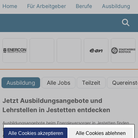
Home
Für Arbeitgeber
Berufe
Ausbildung
Ausbildung
Alle Jobs
Teilzeit
Quereinst
Jetzt Ausbildungsangebote und
Lehrstellen in Jestetten entdecken
Ausbildungsangebote beim Energieversorger in Jestetten finden
Sie von namhaften Firmen. Entdecken Sie freie Optionen von Top-
Alle Cookies akzeptieren
Alle Cookies ablehnen
Arbeitgebern und bewerben Sie sich noch heute.