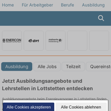
Home
Für Arbeitgeber
Berufe
Ausbildung
Ausbildung
Alle Jobs
Teilzeit
Quereinst
Jetzt Ausbildungsangebote und
Lehrstellen in Lottstetten entdecken
Ausbildungsangebote beim Energieversorger in Lottstetten finden
Sie von namhaften Firmen. Entdecken Sie freie Optionen von Top-
Alle Cookies akzeptieren
Alle Cookies ablehnen
Arbeitgebern und bewerben Sie sich noch heute.