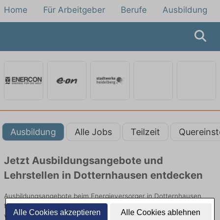
Home
Für Arbeitgeber
Berufe
Ausbildung
Ausbildung
Alle Jobs
Teilzeit
Quereinst
Jetzt Ausbildungsangebote und
Lehrstellen in Dotternhausen entdecken
Ausbildungsangebote beim Energieversorger in Dotternhausen
finden Sie von namhaften Firmen. Entdecken Sie freie Optionen
Alle Cookies akzeptieren
Alle Cookies ablehnen
von Top-Arbeitgebern und bewerben Sie sich noch heute.