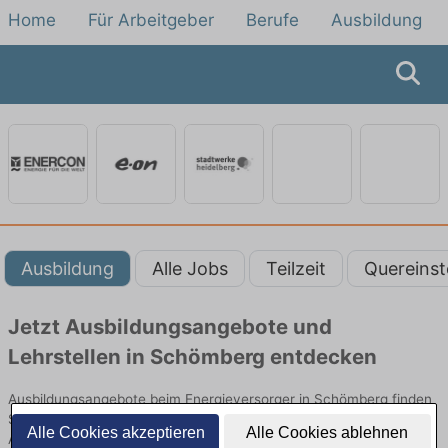
Home
Für Arbeitgeber
Berufe
Ausbildung
Ausbildung
Alle Jobs
Teilzeit
Quereinst
Jetzt Ausbildungsangebote und
Lehrstellen in Schömberg entdecken
Ausbildungsangebote beim Energieversorger in Schömberg finden
Sie von namhaften Firmen. Entdecken Sie freie Optionen von Top-
Alle Cookies akzeptieren
Alle Cookies ablehnen
Arbeitgebern und bewerben Sie sich noch heute.