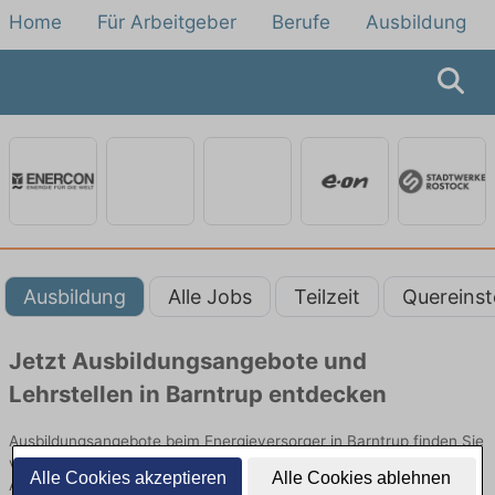
Home
Für Arbeitgeber
Berufe
Ausbildung
Ausbildung
Alle Jobs
Teilzeit
Quereinst
Jetzt Ausbildungsangebote und
Lehrstellen in Barntrup entdecken
Ausbildungsangebote beim Energieversorger in Barntrup finden Sie
von namhaften Firmen. Entdecken Sie freie Optionen von Top-
Alle Cookies akzeptieren
Alle Cookies ablehnen
Arbeitgebern und bewerben Sie sich noch heute.