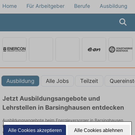
Home
Für Arbeitgeber
Berufe
Ausbildung
Ausbildung
Alle Jobs
Teilzeit
Quereinst
Jetzt Ausbildungsangebote und
Lehrstellen in Barsinghausen entdecken
Ausbildungsangebote beim Energieversorger in Barsinghausen
finden Sie von namhaften Firmen. Entdecken Sie freie Optionen
Alle Cookies akzeptieren
Alle Cookies ablehnen
von Top-Arbeitgebern und bewerben Sie sich noch heute.