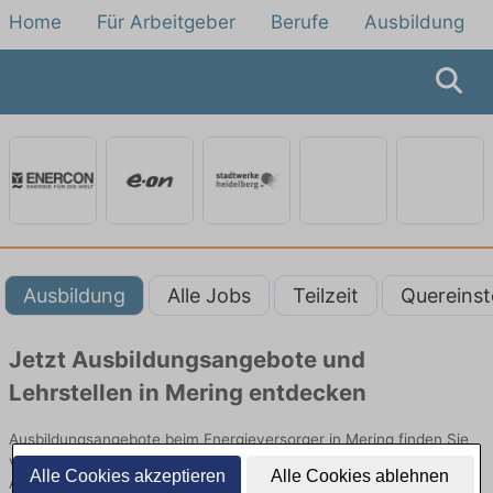
Home
Für Arbeitgeber
Berufe
Ausbildung
Ausbildung
Alle Jobs
Teilzeit
Quereinst
Jetzt Ausbildungsangebote und
Lehrstellen in Mering entdecken
Ausbildungsangebote beim Energieversorger in Mering finden Sie
von namhaften Firmen. Entdecken Sie freie Optionen von Top-
Alle Cookies akzeptieren
Alle Cookies ablehnen
Arbeitgebern und bewerben Sie sich noch heute.