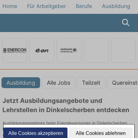
Home
Für Arbeitgeber
Berufe
Ausbildung
Ausbildung
Alle Jobs
Teilzeit
Quereinst
Jetzt Ausbildungsangebote und
Lehrstellen in Dinkelscherben entdecken
Ausbildungsangebote beim Energieversorger in Dinkelscherben
finden Sie von namhaften Firmen. Entdecken Sie freie Optionen
Alle Cookies akzeptieren
Alle Cookies ablehnen
von Top-Arbeitgebern und bewerben Sie sich noch heute.