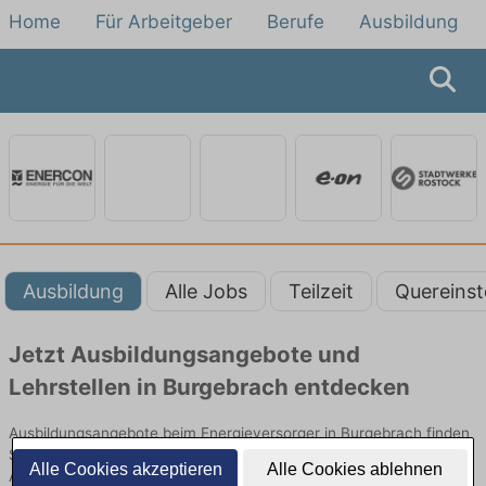
Home
Für Arbeitgeber
Berufe
Ausbildung
Ausbildung
Alle Jobs
Teilzeit
Quereinst
Jetzt Ausbildungsangebote und
Lehrstellen in Burgebrach entdecken
Ausbildungsangebote beim Energieversorger in Burgebrach finden
Sie von namhaften Firmen. Entdecken Sie freie Optionen von Top-
Alle Cookies akzeptieren
Alle Cookies ablehnen
Arbeitgebern und bewerben Sie sich noch heute.