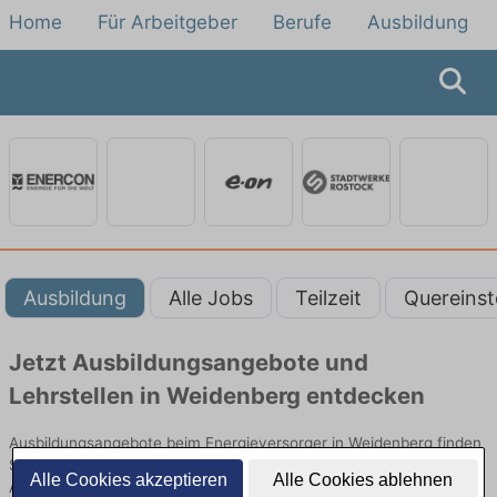
Home
Für Arbeitgeber
Berufe
Ausbildung
Ausbildung
Alle Jobs
Teilzeit
Quereinst
Jetzt Ausbildungsangebote und
Lehrstellen in Weidenberg entdecken
Ausbildungsangebote beim Energieversorger in Weidenberg finden
Sie von namhaften Firmen. Entdecken Sie freie Optionen von Top-
Alle Cookies akzeptieren
Alle Cookies ablehnen
Arbeitgebern und bewerben Sie sich noch heute.