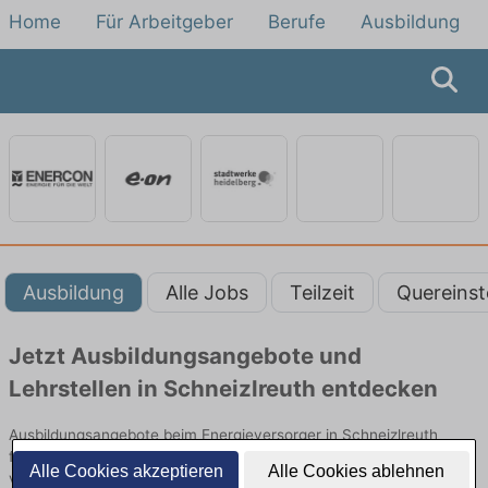
Home
Für Arbeitgeber
Berufe
Ausbildung
Ausbildung
Alle Jobs
Teilzeit
Quereinst
Jetzt Ausbildungsangebote und
Lehrstellen in Schneizlreuth entdecken
Ausbildungsangebote beim Energieversorger in Schneizlreuth
finden Sie von namhaften Firmen. Entdecken Sie freie Optionen
Alle Cookies akzeptieren
Alle Cookies ablehnen
von Top-Arbeitgebern und bewerben Sie sich noch heute.