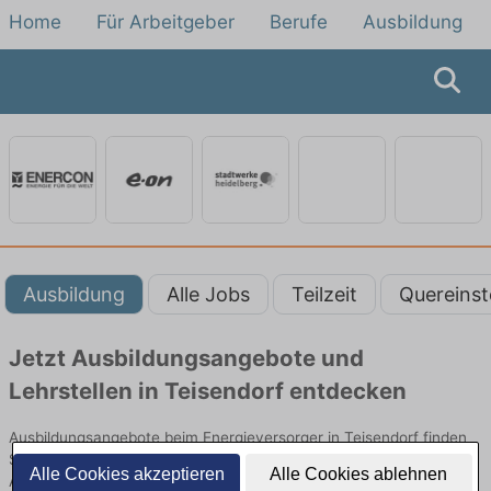
Home
Für Arbeitgeber
Berufe
Ausbildung
Ausbildung
Alle Jobs
Teilzeit
Quereinst
Jetzt Ausbildungsangebote und
Lehrstellen in Teisendorf entdecken
Ausbildungsangebote beim Energieversorger in Teisendorf finden
Sie von namhaften Firmen. Entdecken Sie freie Optionen von Top-
Alle Cookies akzeptieren
Alle Cookies ablehnen
Arbeitgebern und bewerben Sie sich noch heute.