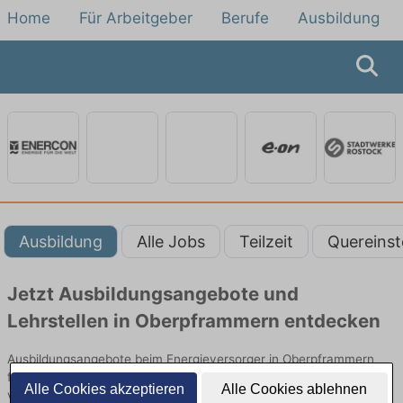
Home
Für Arbeitgeber
Berufe
Ausbildung
Ausbildung
Alle Jobs
Teilzeit
Quereinst
Jetzt Ausbildungsangebote und
Lehrstellen in Oberpframmern entdecken
Ausbildungsangebote beim Energieversorger in Oberpframmern
finden Sie von namhaften Firmen. Entdecken Sie freie Optionen
Alle Cookies akzeptieren
Alle Cookies ablehnen
von Top-Arbeitgebern und bewerben Sie sich noch heute.