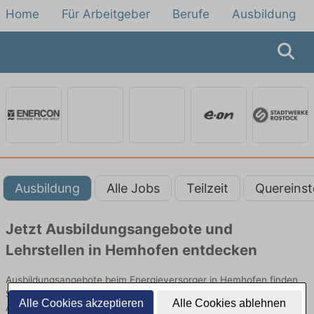
Home
Für Arbeitgeber
Berufe
Ausbildung
Ausbildung
Alle Jobs
Teilzeit
Quereinst
Jetzt Ausbildungsangebote und
Lehrstellen in Hemhofen entdecken
Ausbildungsangebote beim Energieversorger in Hemhofen finden
Sie von namhaften Firmen. Entdecken Sie freie Optionen von Top-
Alle Cookies akzeptieren
Alle Cookies ablehnen
Arbeitgebern und bewerben Sie sich noch heute.