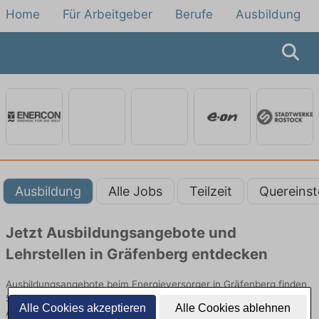
Home
Für Arbeitgeber
Berufe
Ausbildung
Ausbildung
Alle Jobs
Teilzeit
Quereinst
Jetzt Ausbildungsangebote und
Lehrstellen in Gräfenberg entdecken
Ausbildungsangebote beim Energieversorger in Gräfenberg finden
Sie von namhaften Firmen. Entdecken Sie freie Optionen von Top-
Alle Cookies akzeptieren
Alle Cookies ablehnen
Arbeitgebern und bewerben Sie sich noch heute.