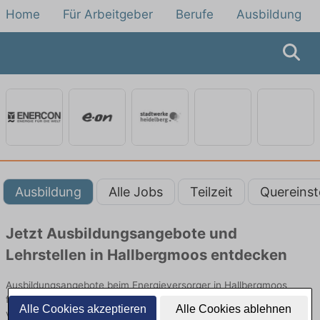
Home
Für Arbeitgeber
Berufe
Ausbildung
Ausbildung
Alle Jobs
Teilzeit
Quereinst
Jetzt Ausbildungsangebote und
Lehrstellen in Hallbergmoos entdecken
Ausbildungsangebote beim Energieversorger in Hallbergmoos
finden Sie von namhaften Firmen. Entdecken Sie freie Optionen
Alle Cookies akzeptieren
Alle Cookies ablehnen
von Top-Arbeitgebern und bewerben Sie sich noch heute.